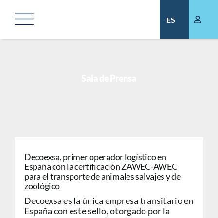
Saltar
al
ES
contenido
Sala de Prensa
Decoexsa, primer operador logístico en
España con la certificación ZAWEC-AWEC
para el transporte de animales salvajes y de
zoológico
Decoexsa es la única empresa transitario en
España con este sello, otorgado por la