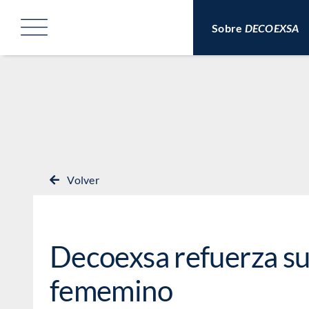
Saltar
al
Sobre
DECOEXSA
contenido
Volver
Decoexsa refuerza su
fememino