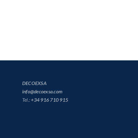
DECOEXSA
info@decoexsa.com
Tel.:
+34 916 710 915