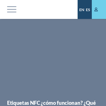
Saltar
al
EN
ES
contenido
Etiquetas NFC ¿cómo funcionan? ¿Qué